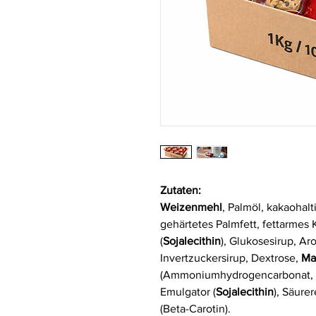
Zutaten:
Weizenmehl
, Palmöl, kakaohalt
gehärtetes Palmfett, fettarmes
(
Sojalecithin
), Glukosesirup, Ar
Invertzuckersirup, Dextrose,
Ma
(Ammoniumhydrogencarbonat, 
Emulgator (
Sojalecithin
), Säurer
(Beta-Carotin).