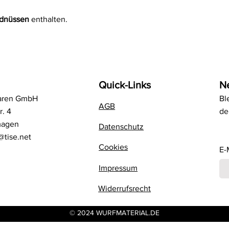
rdnüssen
enthalten.
Quick-Links
N
aren GmbH
Bl
AGB
r. 4
de
magen
Datenschutz
@tise.net
Cookies
E-
Impressum
Widerrufsrecht
© 2024 WURFMATERIAL.DE