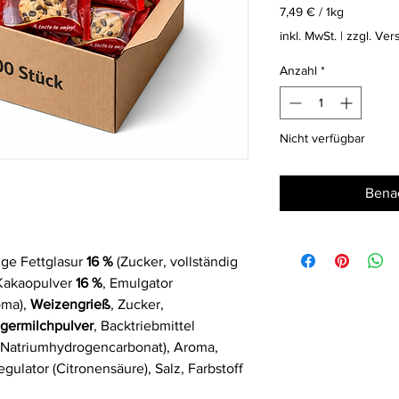
7,49 €
/
1kg
7,49 €
inkl. MwSt.
|
zzgl. Ver
pro
1
Anzahl
*
Kilogramm
Nicht verfügbar
Benac
ige Fettglasur
16 %
(Zucker, vollständig
 Kakaopulver
16 %
, Emulgator
oma),
Weizengrieß
, Zucker,
germilchpulver
, Backtriebmittel
Natriumhydrogencarbonat), Aroma,
egulator (Citronensäure), Salz, Farbstoff