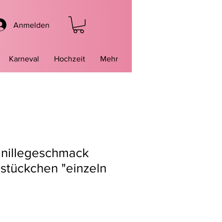
Anmelden
Karneval
Hochzeit
Mehr
anillegeschmack
stückchen "einzeln