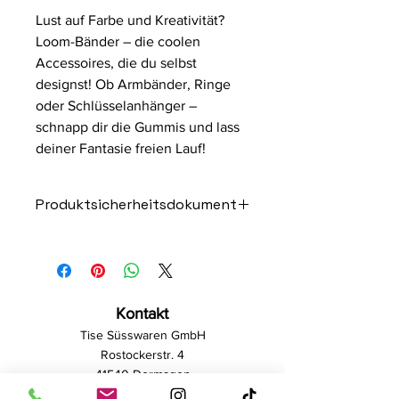
Lust auf Farbe und Kreativität?
Loom-Bänder – die coolen
Accessoires, die du selbst
designst! Ob Armbänder, Ringe
oder Schlüsselanhänger –
schnapp dir die Gummis und lass
deiner Fantasie freien Lauf!
Produktsicherheitsdokument
Produktname: Loombänder
Material: Gummi, Kunststoff
Durchmesser: ca. 5mm
Länge: ca. 6cm pro Band
Kontakt
Farbe: mehrfarbig
Zweck: Basteln von Armbändern,
Tise Süsswaren GmbH
Schlüsseln oder anderen
Rostockerstr. 4
Schmuckstücken.
41540 Dormagen
Geeignet für: Kinder ab 6 Jahren und