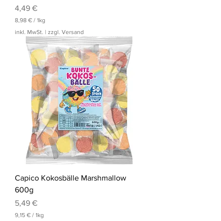
Preis
4,49 €
8,98 €
/
1kg
8
inkl. MwSt.
|
zzgl. Versand
,
9
8
€
p
r
o
1
K
i
l
o
g
r
a
m
m
Capico Kokosbälle Marshmallow
600g
Preis
5,49 €
9,15 €
/
1kg