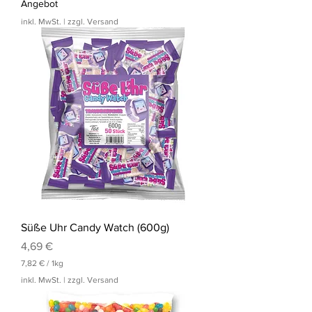
9
Angebot
,
inkl. MwSt.
|
zzgl. Versand
1
5
€
p
r
o
1
K
i
l
o
g
r
a
m
m
Süße Uhr Candy Watch (600g)
Preis
4,69 €
7,82 €
/
1kg
7
inkl. MwSt.
|
zzgl. Versand
,
8
2