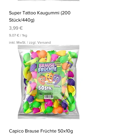
Super Tattoo Kaugummi (200
Stück/440g)
Preis
3,99 €
9,07 €
/
1kg
9
inkl. MwSt.
|
zzgl. Versand
,
0
7
€
p
r
o
1
K
i
l
o
g
r
a
m
m
Capico Brause Früchte 50x10g