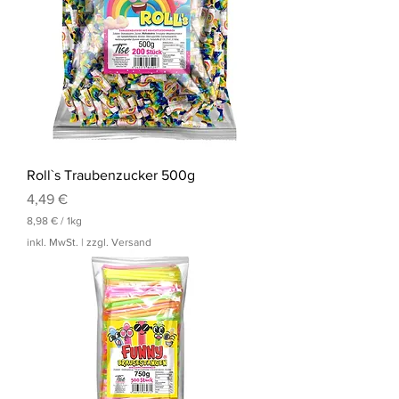
r
o
1
K
i
l
o
g
r
a
m
m
Roll`s Traubenzucker 500g
Preis
4,49 €
8,98 €
/
1kg
8
inkl. MwSt.
|
zzgl. Versand
,
9
8
€
p
r
o
1
K
i