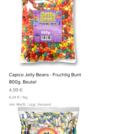
€
p
r
o
1
K
i
l
o
g
r
a
m
m
Capico Jelly Beans - Fruchtig Bunt
800g. Beutel
Preis
4,99 €
6,24 €
/
1kg
6
inkl. MwSt.
|
zzgl. Versand
,
2
4
€
p