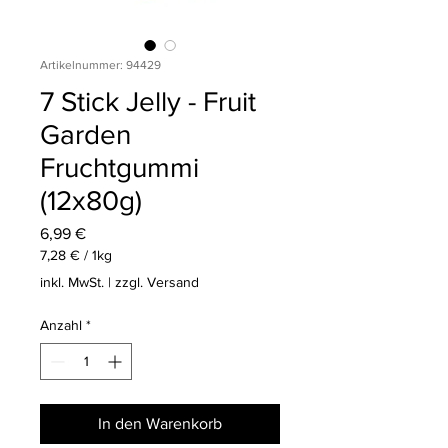
Artikelnummer: 94429
7 Stick Jelly - Fruit
Garden
Fruchtgummi
(12x80g)
Preis
6,99 €
7,28 €
/
1kg
7,28 €
inkl. MwSt.
|
zzgl. Versand
pro
1
Anzahl
*
Kilogramm
In den Warenkorb