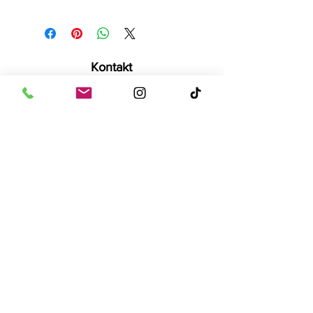
Kontakt
Tise Süsswaren GmbH
Rostockerstr. 4
41540 Dormagen
E-Mail:
info@tise.net
Quick-Links
AGB
Datenschutz
Cookies
Impressum
Widerrufsrecht