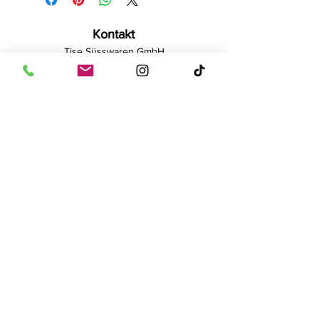
Kontakt
Tise Süsswaren GmbH
Rostockerstr. 4
41540 Dormagen
E-Mail:
info@tise.net
Quick-Links
AGB
Datenschutz
Cookies
Impressum
Widerrufsrecht
Newsletter