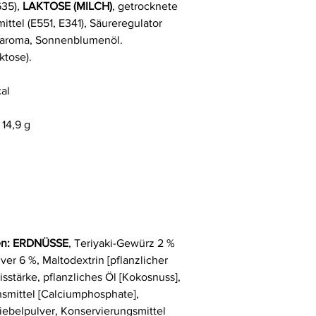
635),
LAKTOSE (MILCH)
, getrocknete
ittel (E551, E341), Säureregulator
charoma, Sonnenblumenöl.
ktose).
cal
 14,9 g
en:
ERDNÜSSE
, Teriyaki-Gewürz 2 %
ver 6 %, Maltodextrin [pflanzlicher
sstärke, pflanzliches Öl [Kokosnuss],
nsmittel [Calciumphosphate],
wiebelpulver, Konservierungsmittel