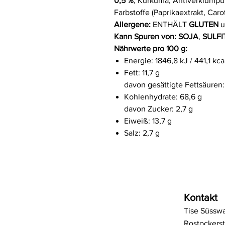
0,5 %
, Kurkuma, Antiverklumpun
Farbstoffe (Paprikaextrakt, Caro
Allergene:
ENTHÄLT
GLUTEN
u
Kann Spuren von:
SOJA
,
SULFI
Nährwerte pro 100 g:
Energie: 1846,8 kJ / 441,1 kca
Fett: 11,7 g
davon gesättigte Fettsäuren: 
Kohlenhydrate: 68,6 g
davon Zucker: 2,7 g
Eiweiß: 13,7 g
Salz: 2,7 g
Kontakt
Tise Süssw
Rostockerst