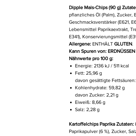
Dipple Mais-Chips (90 g) Zutat
pflanzliches Öl (Palm), Zucker, 
Geschmacksverstärker (E621, E6
Lebensmittel Paprikaextrakt, Tr
E341), Konservierungsmittel (E3
Allergene:
ENTHÄLT
GLUTEN
.
Kann Spuren von:
ERDNÜSSEN
Nährwerte pro 100 g:
Energie: 2136 kJ / 511 kcal
Fett: 25,96 g
davon gesättigte Fettsäuren: 
Kohlenhydrate: 59,82 g
davon Zucker: 2,21 g
Eiweiß: 8,66 g
Salz: 2,28 g
Kartoffelchips Paprika Zutaten:
Paprikapulver (6 %), Zucker, Sa