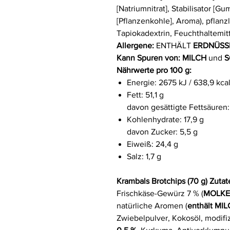
[Natriumnitrat], Stabilisator [G
[Pflanzenkohle], Aroma), pflanz
Tapiokadextrin, Feuchthaltemitte
Allergene:
ENTHÄLT
ERDNÜSS
Kann Spuren von:
MILCH
und
S
Nährwerte pro 100 g:
Energie: 2675 kJ / 638,9 kca
Fett: 51,1 g
davon gesättigte Fettsäuren:
Kohlenhydrate: 17,9 g
davon Zucker: 5,5 g
Eiweiß: 24,4 g
Salz: 1,7 g
Krambals Brotchips (70 g) Zuta
Frischkäse-Gewürz 7 % (
MOLKE
natürliche Aromen (
enthält MI
Zwiebelpulver, Kokosöl, modifiz