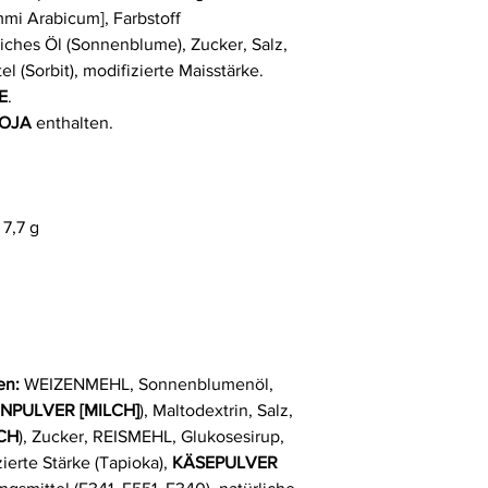
ummi Arabicum], Farbstoff
liches Öl (Sonnenblume), Zucker, Salz,
l (Sorbit), modifizierte Maisstärke.
E
.
OJA
enthalten.
l
 7,7 g
ten:
WEIZENMEHL, Sonnenblumenöl,
NPULVER [MILCH]
), Maltodextrin, Salz,
LCH
), Zucker, REISMEHL, Glukosesirup,
ierte Stärke (Tapioka),
KÄSEPULVER