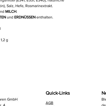
gsmittel (E341, E551, E340), natürliche
tin), Salz, Hefe, Rosmarinextrakt.
nd
MILCH
.
TEN
und
ERDNÜSSEN
enthalten.
l
1,2 g
Quick-Links
N
aren GmbH
Bl
AGB
r. 4
de