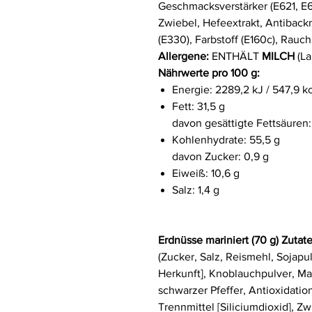
Geschmacksverstärker (E621, E
Zwiebel, Hefeextrakt, Antibackm
(E330), Farbstoff (E160c), Rau
Allergene:
ENTHÄLT
MILCH
(La
Nährwerte pro 100 g:
Energie: 2289,2 kJ / 547,9 k
Fett: 31,5 g
davon gesättigte Fettsäuren:
Kohlenhydrate: 55,5 g
davon Zucker: 0,9 g
Eiweiß: 10,6 g
Salz: 1,4 g
Erdnüsse mariniert (70 g) Zutat
(Zucker, Salz, Reismehl, Sojapul
Herkunft], Knoblauchpulver, Mai
schwarzer Pfeffer, Antioxidatio
Trennmittel [Siliciumdioxid], Z