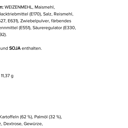
en:
WEIZENMEHL, Maismehl,
Backtriebmittel (E170), Salz, Reismehl,
27, E631), Zwiebelpulver, färbendes
ennmittel (E551), Säureregulator (E330,
92).
und
SOJA
enthalten.
11,37 g
Kartoffeln (62 %), Palmöl (32 %),
lz, Dextrose, Gewürze,