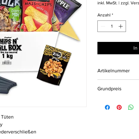
11,99 €
inkl. MwSt.
|
zzgl. Ver
pro
1
Anzahl
*
Kilogramm
In
Artikelnummer
093750
Grundpreis
7.59€/1Kg
e Tüten
ty
iederverschließen