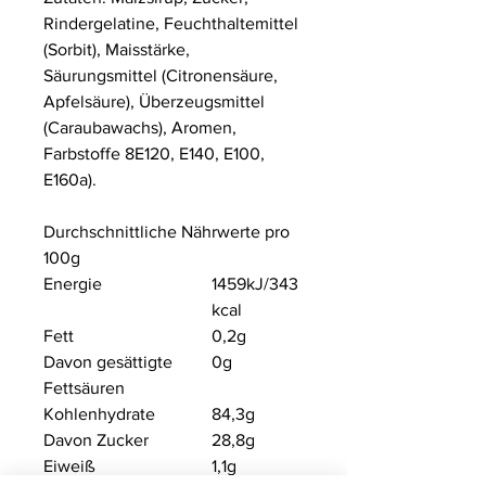
Rindergelatine, Feuchthaltemittel
(Sorbit), Maisstärke,
Säurungsmittel (Citronensäure,
Apfelsäure), Überzeugsmittel
(Caraubawachs), Aromen,
Farbstoffe 8E120, E140, E100,
E160a).
Durchschnittliche Nährwerte pro
100g
Energie
1459kJ/
343
kcal
Fett
0,2g
Davon gesättigte
0g
Fettsäuren
Kohlenhydrate
84,3g
Davon Zucker
28,8g
Eiweiß
1,1g