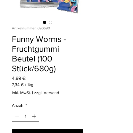
Artikelnummer: 090690
Funny Worms -
Fruchtgummi
Beutel (100
Stück/680g)
Preis
4,99 €
7,34 €
/
1kg
7,34 €
inkl. MwSt.
|
zzgl. Versand
pro
1
Anzahl
*
Kilogramm