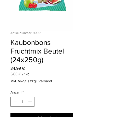
Artikelnummer: 90901
Kaubonbons
Fruchtmix Beutel
(24x250g)
Preis
34,99 €
5,83 €
/
1kg
5,83 €
inkl. MwSt.
|
zzgl. Versand
pro
1
Anzahl
*
Kilogramm