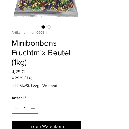
Artikelnummer: 090311
Minibonbons
Fruchtmix Beutel
(1kg)
Preis
4,29 €
4,29 €
/
1kg
4,29 €
inkl. MwSt.
|
zzgl. Versand
pro
1
Anzahl
*
Kilogramm
In den Warenkorb