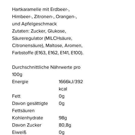
Hartkaramelle mit Erdbeer-,
Himbeer-, Zitronen-, Orangen-,
und Apfelgeschmack
Zutaten: Zucker, Glukose,
Säureregulator (MILCHsäure,
Citronensäure), Maltose, Aromen,
Farbstoffe (E163, E162, E141, E100).
Durchschnittliche Nährwerte pro
100g
Energie
1666kJ/
392
kcal
Fett
0g
Davon gesättigte
0g
Fettsäuren
Kohlenhydrate
98g
Davon Zucker
80,8g
Eiweiß
0g