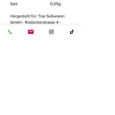
Salz
0,05g
Hergestellt für: Tise Süßwaren
GmbH - Rostockerstrasse 4 -
41540 Dormagen
Inhalt: 1000g
Kontakt
Tise Süsswaren GmbH
Rostockerstr. 4
41540 Dormagen
E-Mail:
info@tise.net
Quick-Links
AGB