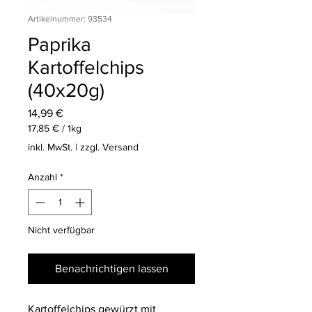
Artikelnummer: 93534
Paprika
Kartoffelchips
(40x20g)
Preis
14,99 €
17,85 €
/
1kg
17,85 €
inkl. MwSt.
|
zzgl. Versand
pro
1
Anzahl
*
Kilogramm
Nicht verfügbar
Benachrichtigen lassen
Kartoffelchips
gewürzt mit