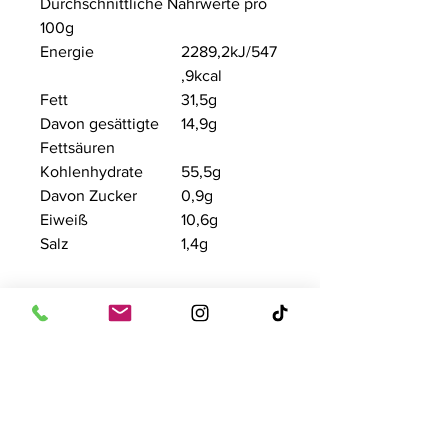
Durchschnittliche Nährwerte pro
100g
Energie
2289,2kJ/
547
,9kcal
Fett
31,5g
Davon gesättigte
14,9g
Fettsäuren
Kohlenhydrate
55,5g
Davon Zucker
0,9g
Eiweiß
10,6g
Salz
1,4g
Kontakt
Tise Süsswaren GmbH
Rostockerstr. 4
41540 Dormagen
E-Mail:
info@tise.net