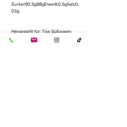
Zucker90,5g88gEiweiß0,5gSalz0,
03g
Hergestellt für: Tise Süßwaren
GmbH - Rostockerstrasse 4 -
41540 Dormagen
Inhalt: 500g / 200 Stück
Kontakt
Tise Süsswaren GmbH
Rostockerstr. 4
41540 Dormagen
E-Mail:
info@tise.net
Quick-Links