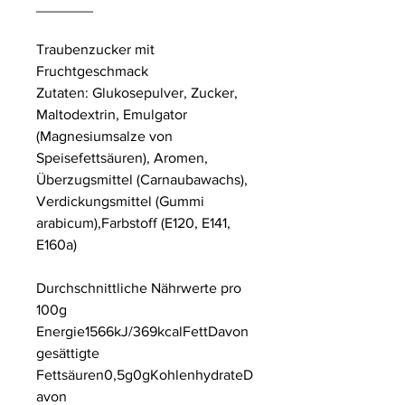
_______
Traubenzucker mit
Fruchtgeschmack
Zutaten: Glukosepulver, Zucker,
Maltodextrin, Emulgator
(Magnesiumsalze von
Speisefettsäuren), Aromen,
Überzugsmittel (Carnaubawachs),
Verdickungsmittel (Gummi
arabicum),Farbstoff (E120, E141,
E160a)
Durchschnittliche Nährwerte pro
100g
Energie1566kJ/369kcalFettDavon
gesättigte
Fettsäuren0,5g0gKohlenhydrateD
avon