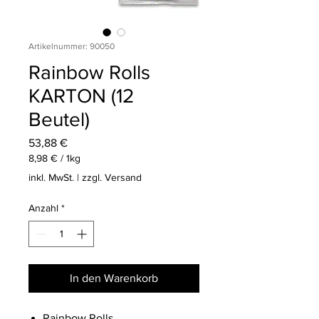
Artikelnummer: 90050
Rainbow Rolls
KARTON (12
Beutel)
Preis
53,88 €
8,98 €
/
1kg
8,98 €
inkl. MwSt.
|
zzgl. Versand
pro
1
Anzahl
*
Kilogramm
In den Warenkorb
Rainbow Rolls