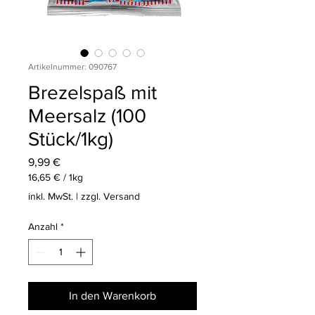
Artikelnummer: 090767
Brezelspaß mit
Meersalz (100
Stück/1kg)
Preis
9,99 €
16,65 €
/
1kg
16,65 €
inkl. MwSt.
|
zzgl. Versand
pro
1
Anzahl
*
Kilogramm
In den Warenkorb