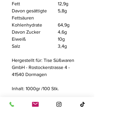
Fett
12,9g
Davon gesättigte
5,8g
Fettsäuren
Kohlenhydrate
64,9g
Davon Zucker
4,6g
Eiweiß
10g
Salz
3,4g
Hergestellt für: Tise Süßwaren
GmbH - Rostockerstrasse 4 -
41540 Dormagen
Inhalt: 1000gr /100 Stk.
Kontakt
Tise Süsswaren GmbH