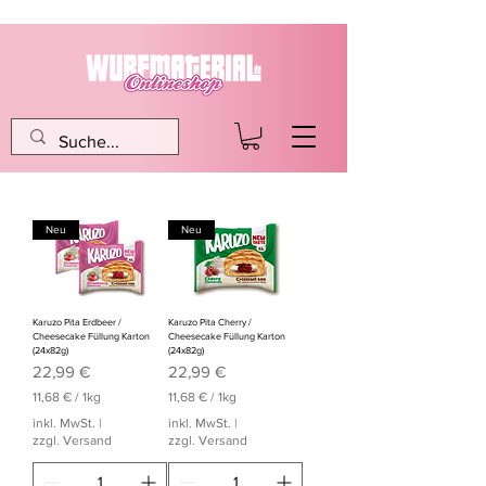
Neu
Neu
Karuzo Pita Erdbeer /
Karuzo Pita Cherry /
Cheesecake Füllung Karton
Cheesecake Füllung Karton
(24x82g)
(24x82g)
Preis
Preis
22,99 €
22,99 €
11,68 €
/
1kg
11,68 €
/
1kg
1
1
inkl. MwSt.
|
inkl. MwSt.
|
1
1
zzgl. Versand
zzgl. Versand
,
,
6
6
8
8