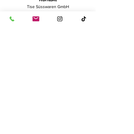
Tise Süsswaren GmbH
Rostockerstr. 4
41540 Dormagen
E-Mail:
info@tise.net
Quick-Links
AGB
Datenschutz
Cookies
Impressum
Widerrufsrecht
Newsletter
Bleib mit unserem Newsletter
auf dem Laufenden!