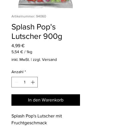
Artikelnummer: 94060
Splash Pop's
Lutscher 900g
Preis
4,99 €
5,54 €
/
1kg
5,54 €
inkl. MwSt.
|
zzgl. Versand
pro
1
Anzahl
*
Kilogramm
In den Warenkorb
Splash Pop's Lutscher mit
Fruchtgeschmack