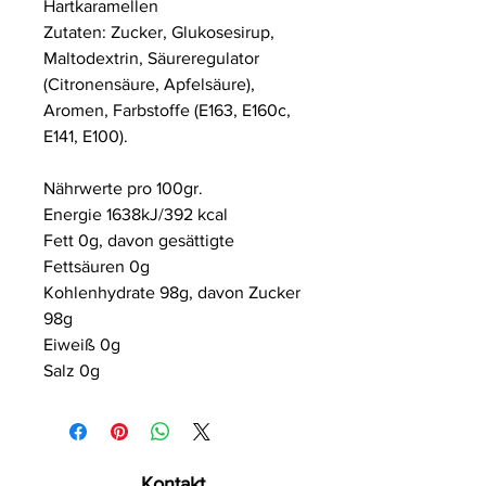
Hartkaramellen
Zutaten: Zucker, Glukosesirup,
Maltodextrin, Säureregulator
(Citronensäure, Apfelsäure),
Aromen, Farbstoffe (E163, E160c,
E141, E100).
Nährwerte pro 100gr.
Energie 1638kJ/392 kcal
Fett 0g, davon gesättigte
Fettsäuren 0g
Kohlenhydrate 98g, davon Zucker
98g
Eiweiß 0g
Salz 0g
Kontakt