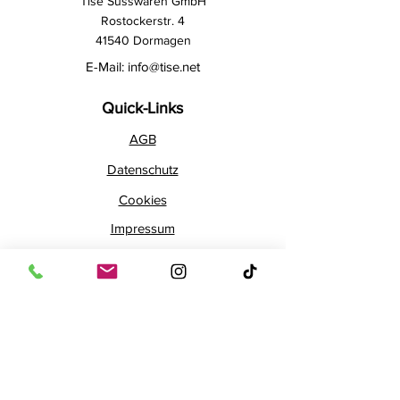
Tise Süsswaren GmbH
Rostockerstr. 4
41540 Dormagen
E-Mail:
info@tise.net
Quick-Links
AGB
Datenschutz
Cookies
Impressum
Widerrufsrecht
Newsletter
Bleib mit unserem Newsletter
auf dem Laufenden!