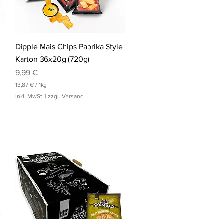
Schnellansicht
Dipple Mais Chips Paprika Style
Karton 36x20g (720g)
Preis
9,99 €
13,87 €
/
1kg
1
inkl. MwSt.
|
zzgl. Versand
3
,
8
7
€
p
r
o
1
K
i
l
o
g
r