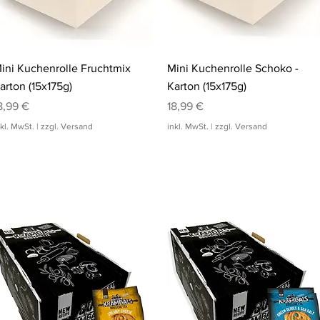
Schnellansicht
Schnellansicht
ini Kuchenrolle Fruchtmix
Mini Kuchenrolle Schoko -
arton (15x175g)
Karton (15x175g)
reis
Preis
8,99 €
18,99 €
nkl. MwSt.
|
zzgl. Versand
inkl. MwSt.
|
zzgl. Versand