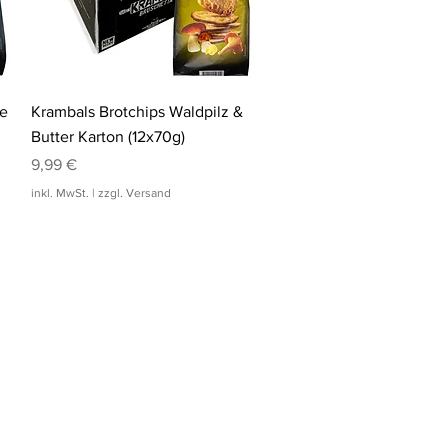
a
m
m
Schnellansicht
ve
Krambals Brotchips Waldpilz &
Butter Karton (12x70g)
Preis
9,99 €
inkl. MwSt.
|
zzgl. Versand