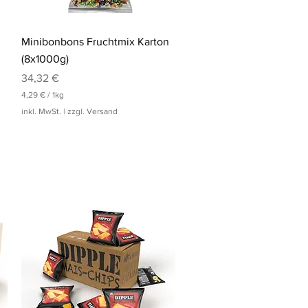
Schnellansicht
Minibonbons Fruchtmix Karton
(8x1000g)
Preis
34,32 €
4,29 €
/
1kg
4
inkl. MwSt.
|
zzgl. Versand
,
2
9
€
p
r
o
1
K
i
l
o
g
r
a
m
m