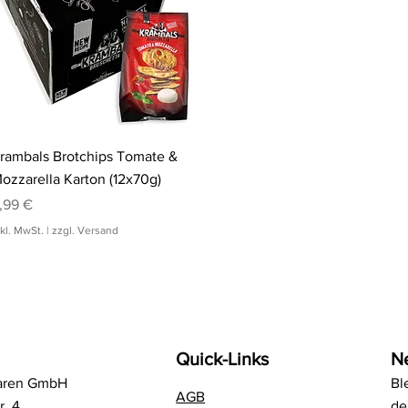
Schnellansicht
rambals Brotchips Tomate &
ozzarella Karton (12x70g)
reis
,99 €
nkl. MwSt.
|
zzgl. Versand
Quick-Links
N
aren GmbH
Bl
AGB
r. 4
de