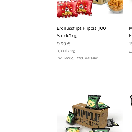
Schnellansicht
Erdnussflips Flippis (100
M
Stück/1kg)
K
Preis
P
9,99 €
1
9,99 €
/
1kg
i
9
inkl. MwSt.
|
zzgl. Versand
,
9
9
€
p
r
o
1
K
i
l
o
g
r
a