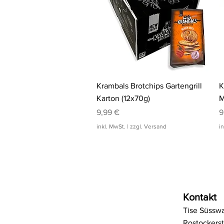
o
r
g
a
r
m
a
m
m
m
Schnellansicht
Krambals Brotchips Gartengrill
K
Karton (12x70g)
M
Preis
P
9,99 €
9
inkl. MwSt.
|
zzgl. Versand
i
Kontakt
Tise Süssw
Rostockerst