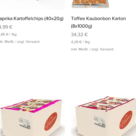
Schnellansicht
Schnellansicht
aprika Kartoffelchips (40x20g)
Toffee Kaubonbon Karton
(8x1000g)
reis
4,99 €
Preis
34,32 €
7,85 €
/
1kg
nkl. MwSt.
|
zzgl. Versand
4,29 €
/
1kg
4
inkl. MwSt.
|
zzgl. Versand
,
2
9
€
p
r
o
1
K
i
l
o
g
r
a
m
m