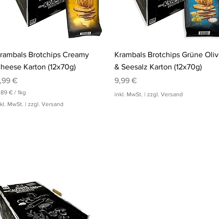
Schnellansicht
Schnellansicht
rambals Brotchips Creamy
Krambals Brotchips Grüne Oli
heese Karton (12x70g)
& Seesalz Karton (12x70g)
reis
Preis
,99 €
9,99 €
,89 €
/
1kg
inkl. MwSt.
|
zzgl. Versand
nkl. MwSt.
|
zzgl. Versand