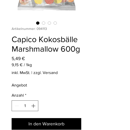
Artikelnummer: 094113
Capico Kokosbälle
Marshmallow 600g
Preis
5,49 €
9,15 €
/
1kg
9,15 €
inkl. MwSt.
|
zzgl. Versand
pro
1
Angebot
Kilogramm
Anzahl
*
In den Warenkorb