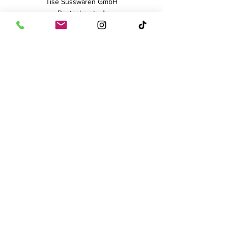
Tise Süsswaren GmbH
Rostockerstr. 4
41540 Dormagen
E-Mail:
info@tise.net
Quick-Links
AGB
Datenschutz
Cookies
Impressum
Widerrufsrecht
Newsletter
Bleib mit unserem Newsletter
auf dem Laufenden!