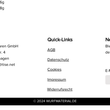
66g
28g
Quick-Links
N
aren GmbH
Bl
AGB
r. 4
de
magen
Datenschutz
@tise.net
Cookies
E-
Impressum
Widerrufsrecht
© 2024 WURFMATERIAL.DE