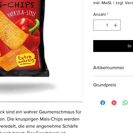
14,33 €
inkl. MwSt.
|
zzgl. Ver
pro
1
Anzahl
*
Kilogramm
In
Artikelnummer
093602
Grundpreis
14,33€/1Kg
ck sind ein wahrer Gaumenschmaus für
en. Die knusprigen Mais-Chips werden
 veredelt, die eine angenehme Schärfe