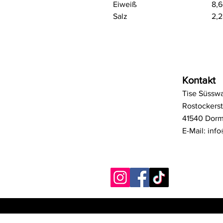
Eiweiß
8,
Salz
2,
Kontakt
Tise Süssw
Rostockerst
41540 Dor
E-Mail:
info