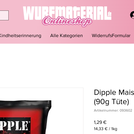
Kindheitserinnerung
Alle Kategorien
WiderrufsFormular
Dipple Mais
(90g Tüte)
Artikelnummer: 093602
Preis
1,29 €
14,33 €
/
1kg