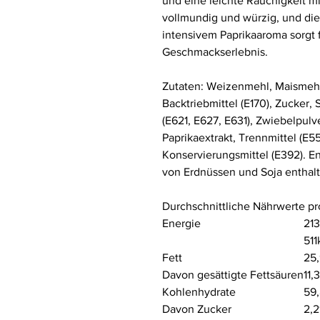
und eine leichte Rauchigkeit mi
vollmundig und würzig, und die
intensivem Paprikaaroma sorgt 
Geschmackserlebnis.
Zutaten: Weizenmehl, Maismehl,
Backtriebmittel (E170), Zucker,
(E621, E627, E631), Zwiebelpulv
Paprikaextrakt, Trennmittel (E55
Konservierungsmittel (E392). E
von Erdnüssen und Soja enthalt
Durchschnittliche Nährwerte pr
Energie
213
511
Fett
25
Davon gesättigte Fettsäuren
11,
Kohlenhydrate
59
Davon Zucker
2,2