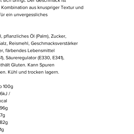
t sich bringt. Der Geschmack ist
 Kombination aus knuspriger Textur und
für ein unvergessliches
 pflanzliches Öl (Palm), Zucker,
 Salz, Reismehl, Geschmacksverstärker
er, färbendes Lebensmittel
1), Säureregulator (E330, E341),
nthält Gluten. Kann Spuren
en. Kühl und trocken lagern.
o 100g
6kJ /
kcal
,96g
37g
,82g
1g